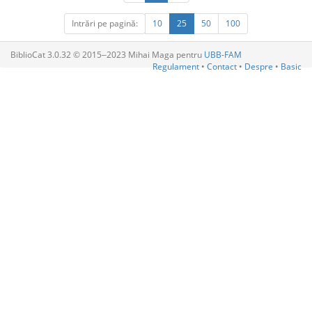
Intrări pe pagină:
10
25
50
100
BiblioCat 3.0.32 © 2015‒2023 Mihai Maga pentru
UBB-FAM
Regulament
•
Contact
•
Despre
•
Basic