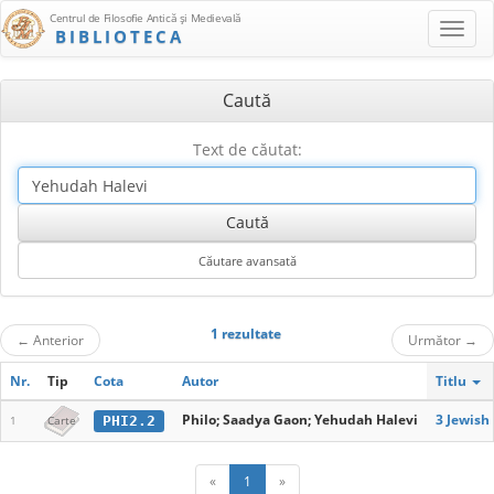
Centrul de Filosofie Antică şi Medievală
BIBLIOTECA
Caută
Text de căutat:
1 rezultate
←
Anterior
Următor
→
Nr.
Tip
Cota
Autor
Titlu
Philo; Saadya Gaon; Yehudah Halevi
3 Jewish
PHI2.2
1
Carte
«
1
»