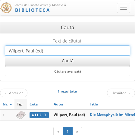
Centrul de Filosofie Antică şi Medievală
BIBLIOTECA
Caută
Text de căutat:
1 rezultate
←
Anterior
Următor
→
Nr.
Tip
Cota
Autor
Titlu
Wilpert, Paul (ed)
Die Metaphysik im Mittel
WIL2.1
1
Carte
«
1
»