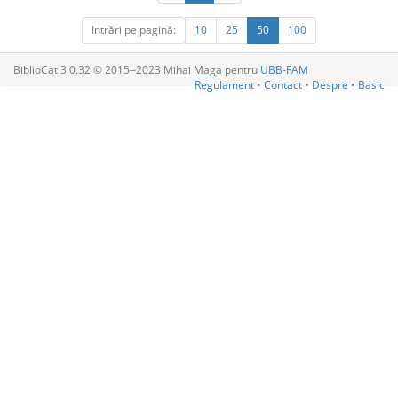
Intrări pe pagină:
10
25
50
100
BiblioCat 3.0.32 © 2015‒2023 Mihai Maga pentru
UBB-FAM
Regulament
•
Contact
•
Despre
•
Basic