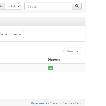
mba
Următor
→
Disponibil
da
Regulament
•
Contact
•
Despre
•
Basic