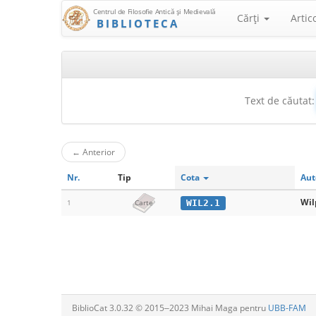
Centrul de Filosofie Antică şi Medievală
Cărţi
Artic
BIBLIOTECA
Text de căutat:
←
Anterior
Nr.
Tip
Cota
Aut
Wil
WIL2.1
1
Carte
BiblioCat 3.0.32 © 2015‒2023 Mihai Maga pentru
UBB-FAM