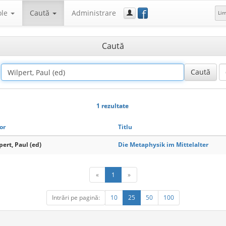
f
ole
Caută
Administrare
Li
Caută
1 rezultate
or
Titlu
pert, Paul (ed)
Die Metaphysik im Mittelalter
«
1
»
Intrări pe pagină:
10
25
50
100