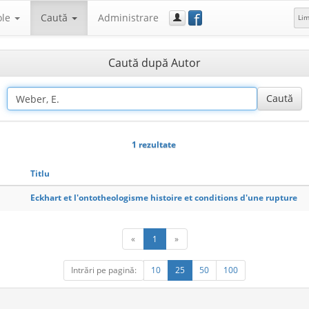
f
ole
Caută
Administrare
Li
Caută după Autor
1 rezultate
Titlu
Eckhart et l'ontotheologisme histoire et conditions d'une rupture
«
1
»
Intrări pe pagină:
10
25
50
100