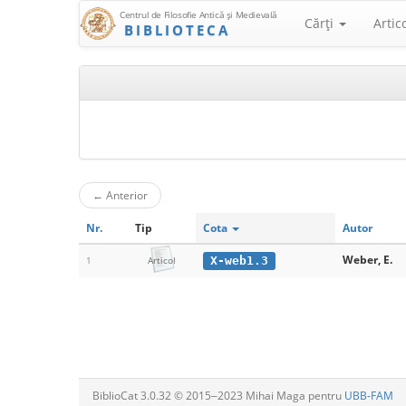
Centrul de Filosofie Antică şi Medievală
Cărţi
Artic
BIBLIOTECA
←
Anterior
Nr.
Tip
Cota
Autor
Weber, E.
X-web1.3
1
Articol
BiblioCat 3.0.32 © 2015‒2023 Mihai Maga pentru
UBB-FAM