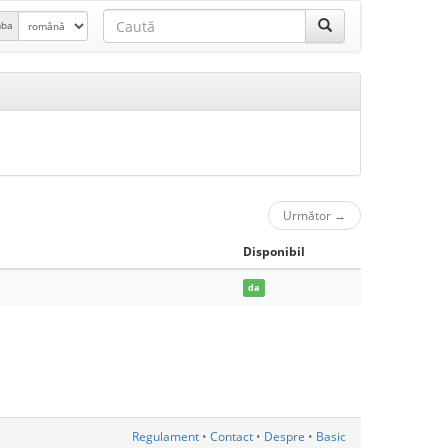
mba
Următor
→
Disponibil
da
Regulament
•
Contact
•
Despre
•
Basic