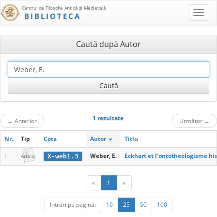
Centrul de Filosofie Antică şi Medievală
BIBLIOTECA
Caută după Autor
1 rezultate
←
Anterior
Următor
→
Nr.
Tip
Cota
Autor
Titlu
Weber, E.
Eckhart et l'ontotheologisme his
X-web1.3
1
Articol
«
1
»
Intrări pe pagină:
10
25
50
100