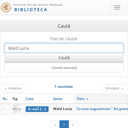
Centrul de Filosofie Antică şi Medievală
BIBLIOTECA
Caută
Text de căutat:
1 rezultate
←
Anterior
Următor
→
Nr.
Tip
Cota
Autor
Titlu
Wald Lucia
Ce este augustinian " De gram
X-wal1.1
1
Articol
«
1
»