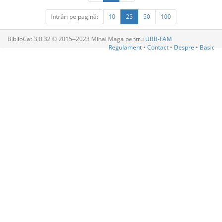
Intrări pe pagină:
10
25
50
100
BiblioCat 3.0.32 © 2015‒2023 Mihai Maga pentru
UBB-FAM
Regulament
•
Contact
•
Despre
•
Basic