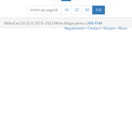
Intrări pe pagină:
10
25
50
100
BiblioCat 3.0.32 © 2015‒2023 Mihai Maga pentru
UBB-FAM
Regulament
•
Contact
•
Despre
•
Basic