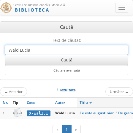
Centrul de Filosofie Antică şi Medievală
BIBLIOTECA
Caută
Text de căutat:
1 rezultate
←
Anterior
Următor
→
Nr.
Tip
Cota
Autor
Titlu
Wald Lucia
Ce este augustinian " De gram
X-wal1.1
1
Articol
«
1
»