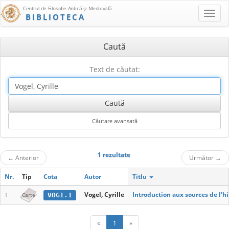
Centrul de Filosofie Antică şi Medievală
BIBLIOTECA
Caută
Text de căutat:
1 rezultate
←
Anterior
Următor
→
Nr.
Tip
Cota
Autor
Titlu
Vogel, Cyrille
Introduction aux sources de l'h
VOG1.1
1
Carte
«
1
»