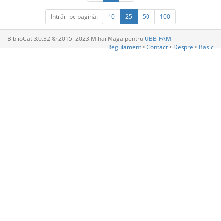
Intrări pe pagină:
10
25
50
100
BiblioCat 3.0.32 © 2015‒2023 Mihai Maga pentru
UBB-FAM
Regulament
•
Contact
•
Despre
•
Basic