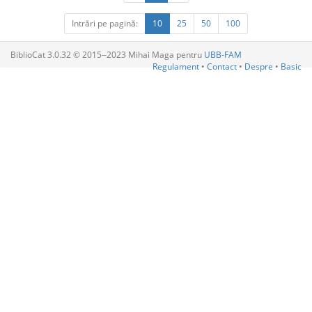
Intrări pe pagină:
10
25
50
100
BiblioCat 3.0.32 © 2015‒2023 Mihai Maga pentru
UBB-FAM
Regulament
•
Contact
•
Despre
•
Basic