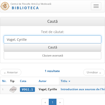
Centrul de Filosofie Antică şi Medievală
BIBLIOTECA
Caută
Text de căutat:
1 rezultate
←
Anterior
Următor
→
Nr.
Tip
Cota
Autor
Titlu
Vogel, Cyrille
Introduction aux sources de l'h
VOG1.1
1
Carte
«
1
»