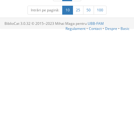
Intrări pe pagină:
10
25
50
100
BiblioCat 3.0.32 © 2015‒2023 Mihai Maga pentru
UBB-FAM
Regulament
•
Contact
•
Despre
•
Basic