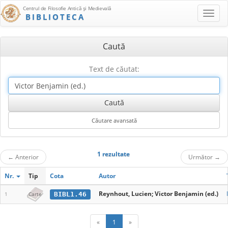
Centrul de Filosofie Antică şi Medievală
BIBLIOTECA
Caută
Text de căutat:
1 rezultate
←
Anterior
Următor
→
Nr.
Tip
Cota
Autor
Reynhout, Lucien; Victor Benjamin (ed.)
BIBL1.46
1
Carte
«
1
»