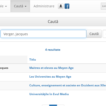
f
ole
Caută
Administrare
Li
Caută
4 rezultate
Titlu
Jacques
Maitres et eleves au Moyen Age
Les Universites au Moyen Age
Culture, enseignement et societe en Occident aux XIIe e
Universitățile în Evul Mediu