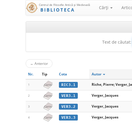
Centrul de Filosofie Antică şi Medievală
Cărţi
Artic
BIBLIOTECA
Text de căutat:
←
Anterior
Nr.
Tip
Cota
Autor
Riche, Pierre; Verger, 
RIC3.1
1
Carte
Verger, Jacques
VER3.1
2
Carte
Verger, Jacques
VER3.2
3
Carte
Verger, Jacques
VER3.3
4
Carte