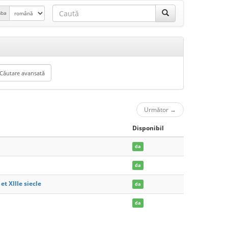
mba
Următor
→
Disponibil
da
da
t XIIIe siecle
da
da