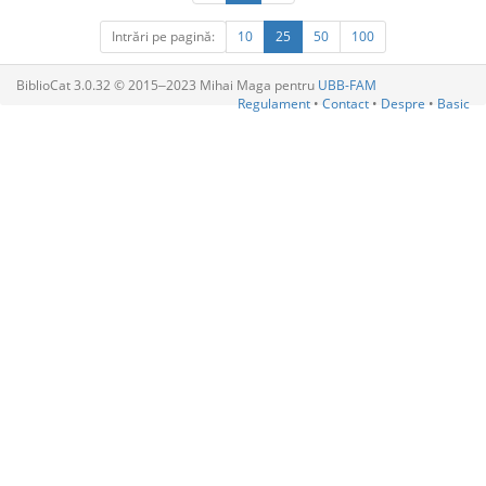
Intrări pe pagină:
10
25
50
100
BiblioCat 3.0.32 © 2015‒2023 Mihai Maga pentru
UBB-FAM
Regulament
•
Contact
•
Despre
•
Basic