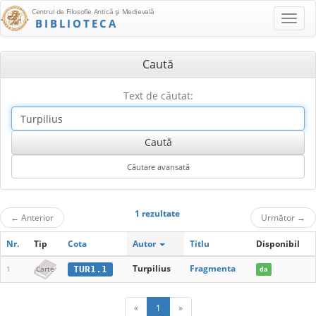
Centrul de Filosofie Antică şi Medievală
BIBLIOTECA
Caută
Text de căutat:
1 rezultate
←
Anterior
Următor
→
Nr.
Tip
Cota
Autor
Titlu
Disponibil
Turpilius
Fragmenta
TUR1.1
1
Carte
da
«
1
»