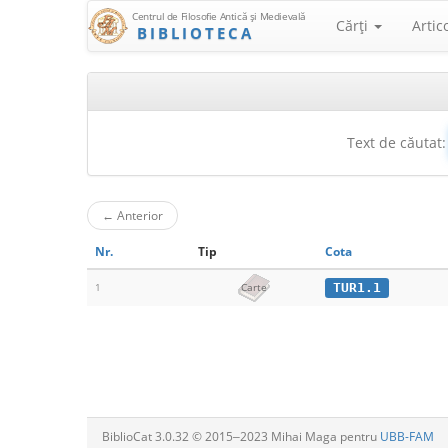
Centrul de Filosofie Antică şi Medievală
Cărţi
Artic
BIBLIOTECA
Text de căutat:
←
Anterior
Nr.
Tip
Cota
TUR1.1
1
Carte
BiblioCat 3.0.32 © 2015‒2023 Mihai Maga pentru
UBB-FAM