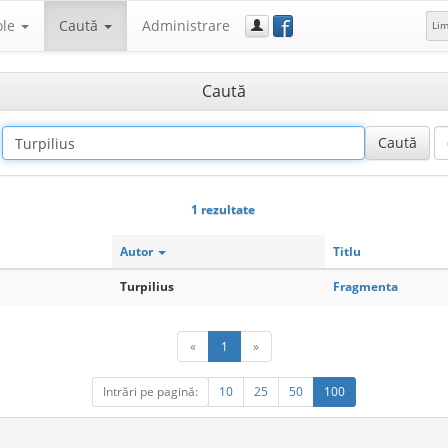
f
ole
Caută
Administrare
Li
Caută
1 rezultate
Autor
Titlu
Turpilius
Fragmenta
«
1
»
Intrări pe pagină:
10
25
50
100