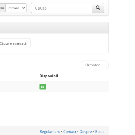
mba
Următor
→
Disponibil
da
Regulament
•
Contact
•
Despre
•
Basic