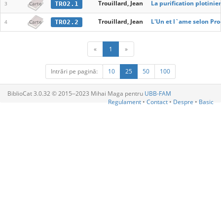
Trouillard, Jean
La purification plotini
TRO2.1
3
Carte
Trouillard, Jean
L'Un et l`ame selon Pro
TRO2.2
4
Carte
«
1
»
Intrări pe pagină:
10
25
50
100
BiblioCat 3.0.32 © 2015‒2023 Mihai Maga pentru
UBB-FAM
Regulament
•
Contact
•
Despre
•
Basic