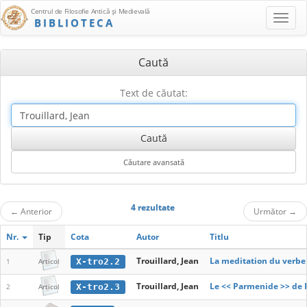
Centrul de Filosofie Antică şi Medievală
BIBLIOTECA
Caută
Text de căutat:
4 rezultate
←
Anterior
Următor
→
Nr.
Tip
Cota
Autor
Titlu
Trouillard, Jean
La meditation du verbe 
X-tro2.2
1
Articol
Trouillard, Jean
Le << Parmenide >> de P
X-tro2.3
2
Articol