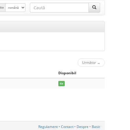
mba
Următor
→
Disponibil
da
Regulament
•
Contact
•
Despre
•
Basic