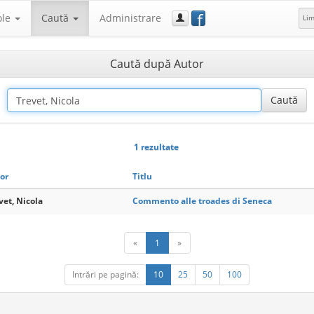
f
ole
Caută
Administrare
Li
Caută după Autor
1 rezultate
or
Titlu
vet, Nicola
Commento alle troades di Seneca
«
1
»
Intrări pe pagină:
10
25
50
100