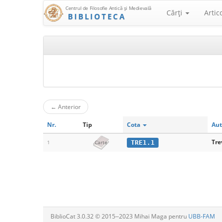
Centrul de Filosofie Antică şi Medievală
Cărţi
Artic
BIBLIOTECA
←
Anterior
Nr.
Tip
Cota
Aut
Tre
TRE1.1
1
Carte
BiblioCat 3.0.32 © 2015‒2023 Mihai Maga pentru
UBB-FAM