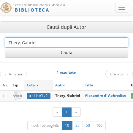
Centrul de Filosofie Antică şi Medievală
BIBLIOTECA
Caută după Autor
1 rezultate
←
Anterior
Următor
→
Nr.
Tip
Cota
Autor
Titlu
D
Thery, Gabriel
Alexandre d' Aphrodise
x-the1.1
1
Articol
«
1
»
Intrări pe pagină:
10
25
50
100