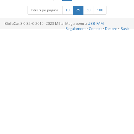
Intrări pe pagină:
10
25
50
100
BiblioCat 3.0.32 © 2015‒2023 Mihai Maga pentru
UBB-FAM
Regulament
•
Contact
•
Despre
•
Basic