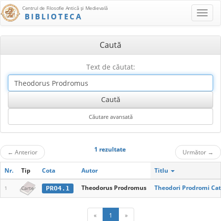
Centrul de Filosofie Antică şi Medievală
BIBLIOTECA
Caută
Text de căutat:
1 rezultate
←
Anterior
Următor
→
Nr.
Tip
Cota
Autor
Titlu
Theodorus Prodromus
Theodori Prodromi C
PRO4.1
1
Carte
«
1
»