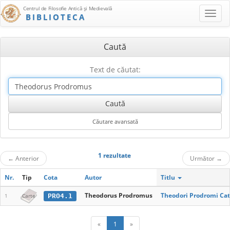
Centrul de Filosofie Antică şi Medievală
BIBLIOTECA
Caută
Text de căutat:
1 rezultate
←
Anterior
Următor
→
Nr.
Tip
Cota
Autor
Titlu
Theodorus Prodromus
Theodori Prodromi C
PRO4.1
1
Carte
«
1
»