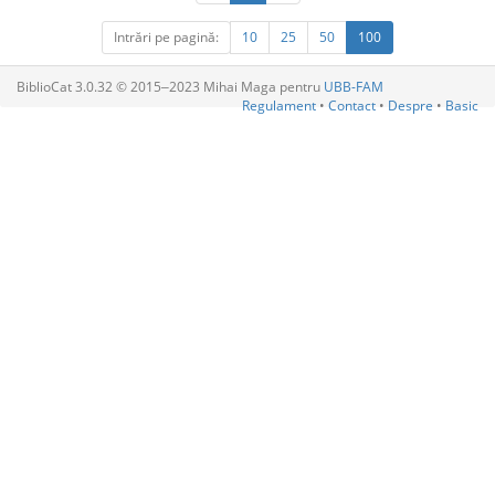
Intrări pe pagină:
10
25
50
100
BiblioCat 3.0.32 © 2015‒2023 Mihai Maga pentru
UBB-FAM
Regulament
•
Contact
•
Despre
•
Basic