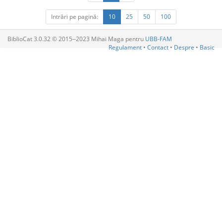
Intrări pe pagină:
10
25
50
100
BiblioCat 3.0.32 © 2015‒2023 Mihai Maga pentru
UBB-FAM
Regulament
•
Contact
•
Despre
•
Basic