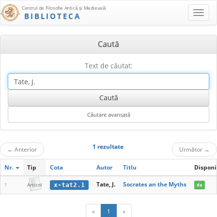
Centrul de Filosofie Antică şi Medievală
BIBLIOTECA
Caută
Text de căutat:
1 rezultate
←
Anterior
Următor
→
Nr.
Tip
Cota
Autor
Titlu
Disponi
Tate, J.
Socrates an the Myths
x-tat2.1
1
Articol
da
«
1
»