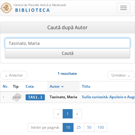
Centrul de Filosofie Antică şi Medievală
BIBLIOTECA
Caută după Autor
1 rezultate
←
Anterior
Următor
→
Nr.
Tip
Cota
Autor
Titlu
Tasinato, Maria
Sulla curiosità. Apuleio e Aug
TAS1.1
1
Carte
«
1
»
Intrări pe pagină:
10
25
50
100