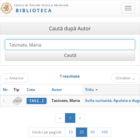
Centrul de Filosofie Antică şi Medievală
BIBLIOTECA
Caută după Autor
1 rezultate
←
Anterior
Următor
→
Nr.
Tip
Cota
Autor
Titlu
Tasinato, Maria
Sulla curiosità. Apuleio e Aug
TAS1.1
1
Carte
«
1
»
Intrări pe pagină:
10
25
50
100