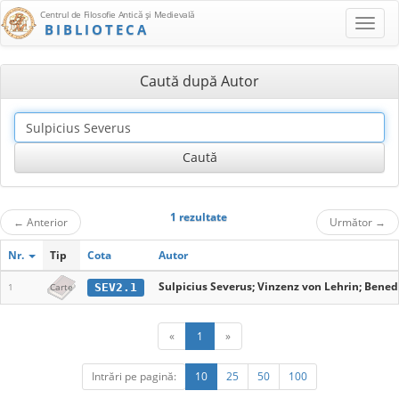
Centrul de Filosofie Antică şi Medievală
BIBLIOTECA
Caută după Autor
1 rezultate
←
Anterior
Următor
→
Nr.
Tip
Cota
Autor
Sulpicius Severus; Vinzenz von Lehrin; Bened
SEV2.1
1
Carte
«
1
»
Intrări pe pagină:
10
25
50
100