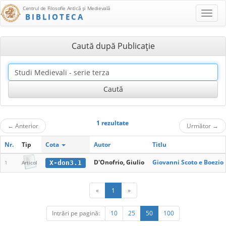
Centrul de Filosofie Antică şi Medievală
BIBLIOTECA
Caută după Publicaţie
1 rezultate
←
Anterior
Următor
→
Nr.
Tip
Cota
Autor
Titlu
D'Onofrio, Giulio
Giovanni Scoto e Boezio
X-don3.1
1
Articol
«
1
»
Intrări pe pagină:
10
25
50
100