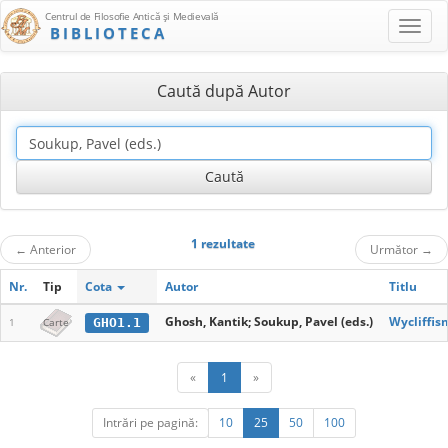
Centrul de Filosofie Antică şi Medievală
BIBLIOTECA
Caută după Autor
1 rezultate
←
Anterior
Următor
→
Nr.
Tip
Cota
Autor
Titlu
Ghosh, Kantik; Soukup, Pavel (eds.)
Wycliffis
GHO1.1
1
Carte
«
1
»
Intrări pe pagină:
10
25
50
100