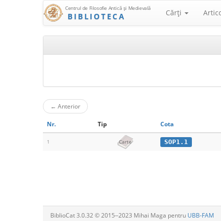
Centrul de Filosofie Antică şi Medievală
Cărţi
Artic
BIBLIOTECA
←
Anterior
Nr.
Tip
Cota
SOP1.1
1
Carte
BiblioCat 3.0.32 © 2015‒2023 Mihai Maga pentru
UBB-FAM