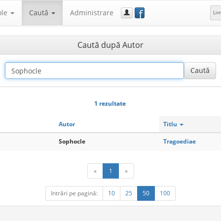
f
ole
Caută
Administrare
Li
Caută după Autor
1 rezultate
Autor
Titlu
Sophocle
Tragoediae
«
1
»
Intrări pe pagină:
10
25
50
100