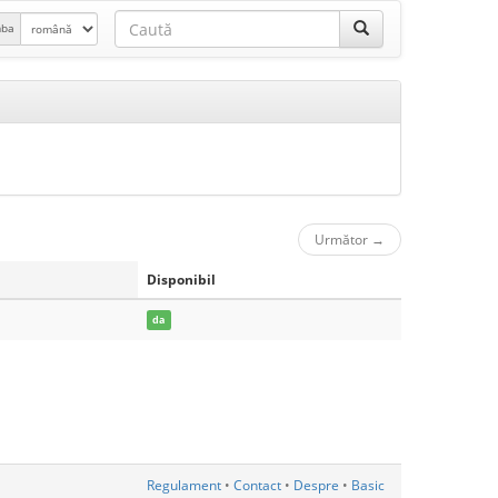
mba
Următor
→
Disponibil
da
Regulament
•
Contact
•
Despre
•
Basic