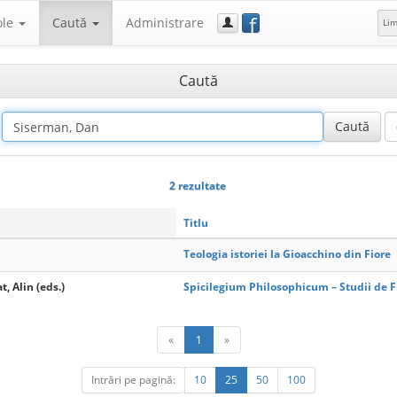
f
ole
Caută
Administrare
Li
Caută
2 rezultate
Titlu
Teologia istoriei la Gioacchino din Fiore
, Alin (eds.)
Spicilegium Philosophicum – Studii de Fi
«
1
»
Intrări pe pagină:
10
25
50
100