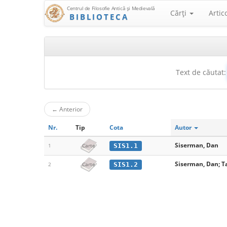
Centrul de Filosofie Antică şi Medievală
Cărţi
Artic
BIBLIOTECA
Text de căutat:
←
Anterior
Nr.
Tip
Cota
Autor
Siserman, Dan
SIS1.1
1
Carte
Siserman, Dan; Tat
SIS1.2
2
Carte