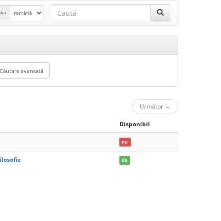
mba
Următor
→
Disponibil
nu
losofie
da