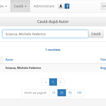
f
ole
Caută
Administrare
Li
Caută după Autor
1 rezultate
Autor
Titl
Sciacca, Michele Federico
Aug
«
1
»
Intrări pe pagină:
10
25
50
100