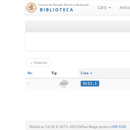
Centrul de Filosofie Antică şi Medievală
Cărţi
Artic
BIBLIOTECA
←
Anterior
Nr.
Tip
Cota
SCI1.1
1
Carte
BiblioCat 3.0.32 © 2015‒2023 Mihai Maga pentru
UBB-FAM