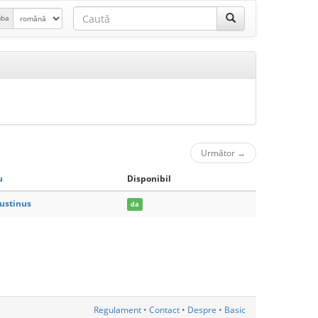
mba
Următor
→
u
Disponibil
ustinus
da
Regulament
•
Contact
•
Despre
•
Basic