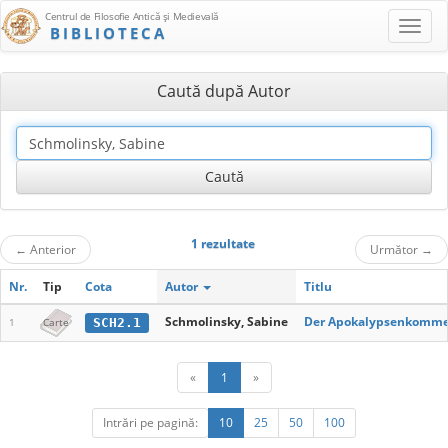
Centrul de Filosofie Antică şi Medievală
BIBLIOTECA
Caută după Autor
1 rezultate
←
Anterior
Următor
→
Nr.
Tip
Cota
Autor
Titlu
Schmolinsky, Sabine
Der Apokalypsenkomment
SCH2.1
1
Carte
«
1
»
Intrări pe pagină:
10
25
50
100