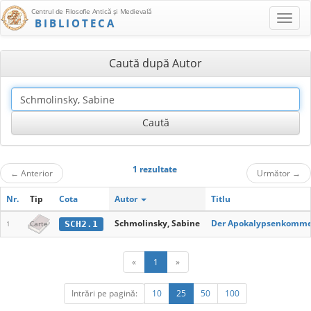
Centrul de Filosofie Antică şi Medievală
BIBLIOTECA
Caută după Autor
1 rezultate
←
Anterior
Următor
→
Nr.
Tip
Cota
Autor
Titlu
Schmolinsky, Sabine
Der Apokalypsenkomment
SCH2.1
1
Carte
«
1
»
Intrări pe pagină:
10
25
50
100