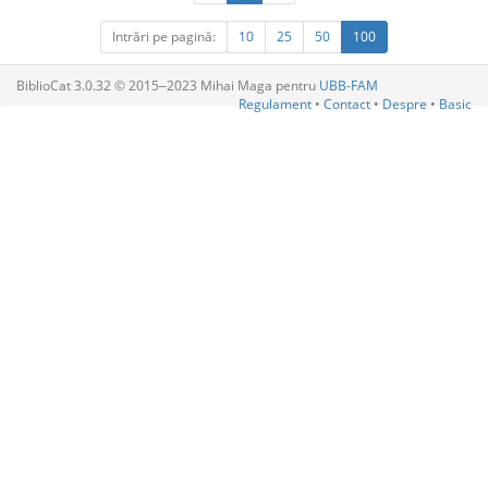
Intrări pe pagină:
10
25
50
100
BiblioCat 3.0.32 © 2015‒2023 Mihai Maga pentru
UBB-FAM
Regulament
•
Contact
•
Despre
•
Basic