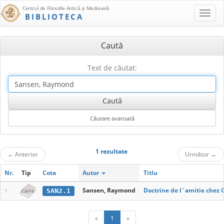
Centrul de Filosofie Antică şi Medievală
BIBLIOTECA
Caută
Text de căutat:
1 rezultate
←
Anterior
Următor
→
Nr.
Tip
Cota
Autor
Titlu
Sansen, Raymond
Doctrine de l`amitie chez 
SAN2.1
1
Carte
«
1
»