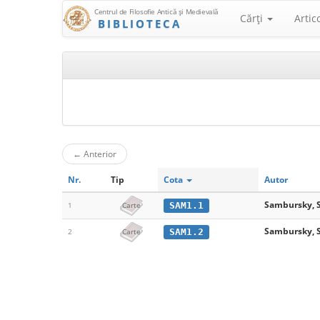
Centrul de Filosofie Antică şi Medievală
Cărţi
Artic
BIBLIOTECA
←
Anterior
Nr.
Tip
Cota
Autor
Sambursky, S.
SAM1.1
1
Carte
Sambursky, S.
SAM1.2
2
Carte