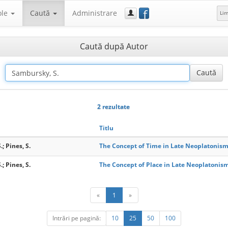
f
ole
Caută
Administrare
Li
Caută după Autor
2 rezultate
Titlu
; Pines, S.
The Concept of Time in Late Neoplatonis
; Pines, S.
The Concept of Place in Late Neoplatonis
«
1
»
Intrări pe pagină:
10
25
50
100