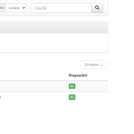
mba
Următor
→
Disponibil
m
da
m
da