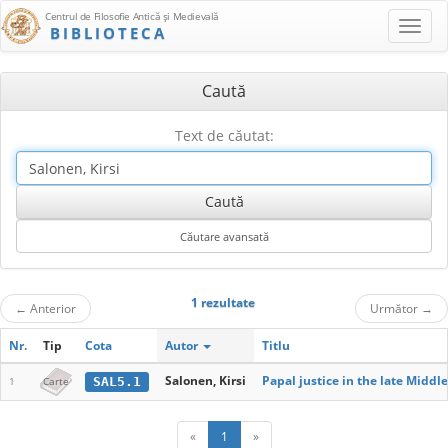
Centrul de Filosofie Antică şi Medievală
BIBLIOTECA
Caută
Text de căutat:
1 rezultate
←
Anterior
Următor
→
Nr.
Tip
Cota
Autor
Titlu
Salonen, Kirsi
Papal justice in the late Midd
SAL5.1
1
Carte
«
1
»