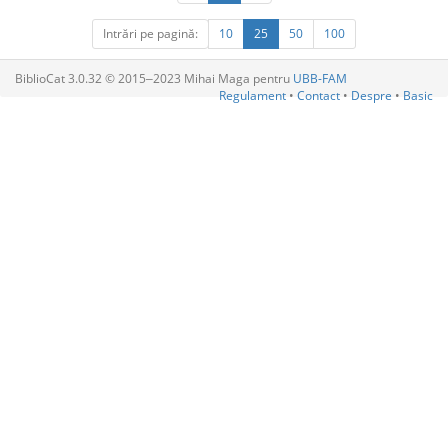
Intrări pe pagină:
10
25
50
100
BiblioCat 3.0.32 © 2015‒2023 Mihai Maga pentru
UBB-FAM
Regulament
•
Contact
•
Despre
•
Basic