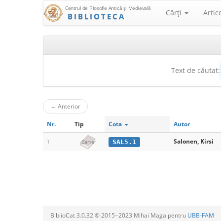
Centrul de Filosofie Antică şi Medievală
Cărţi
Artic
BIBLIOTECA
Text de căutat:
←
Anterior
Nr.
Tip
Cota
Autor
Salonen, Kirsi
SAL5.1
1
Carte
BiblioCat 3.0.32 © 2015‒2023 Mihai Maga pentru
UBB-FAM