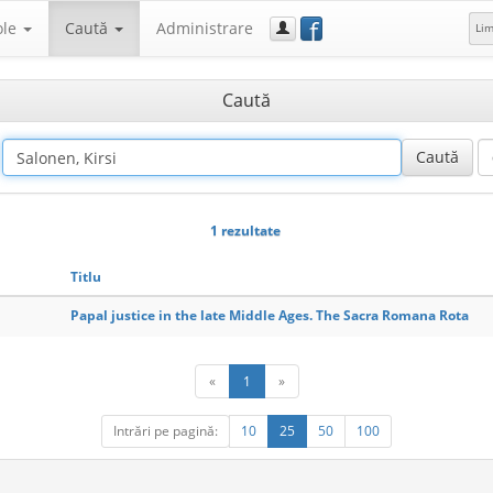
f
ole
Caută
Administrare
Li
Caută
1 rezultate
Titlu
Papal justice in the late Middle Ages. The Sacra Romana Rota
«
1
»
Intrări pe pagină:
10
25
50
100