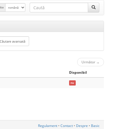
mba
Următor
→
Disponibil
nu
Regulament
•
Contact
•
Despre
•
Basic