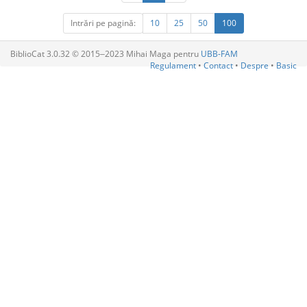
Intrări pe pagină:
10
25
50
100
BiblioCat 3.0.32 © 2015‒2023 Mihai Maga pentru
UBB-FAM
Regulament
•
Contact
•
Despre
•
Basic