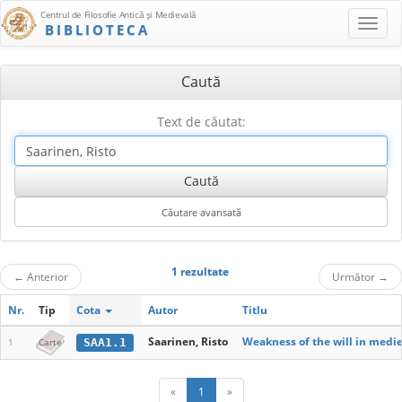
Centrul de Filosofie Antică şi Medievală
BIBLIOTECA
Caută
Text de căutat:
1 rezultate
←
Anterior
Următor
→
Nr.
Tip
Cota
Autor
Titlu
Saarinen, Risto
Weakness of the will in medi
SAA1.1
1
Carte
«
1
»