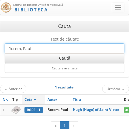
Centrul de Filosofie Antică şi Medievală
BIBLIOTECA
Caută
Text de căutat:
1 rezultate
←
Anterior
Următor
→
Nr.
Tip
Cota
Autor
Titlu
Di
Rorem, Paul
Hugh (Hugo) of Saint Victor
ROR1.1
1
Carte
da
«
1
»