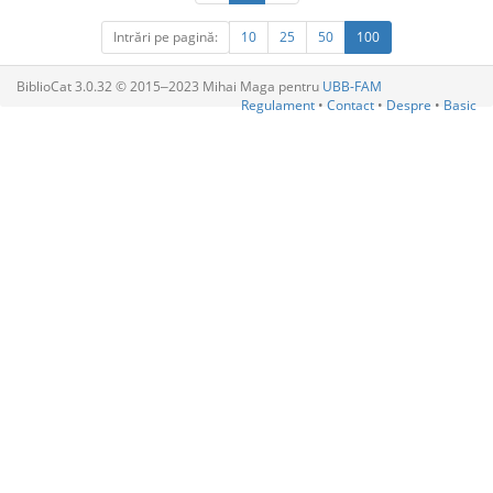
Intrări pe pagină:
10
25
50
100
BiblioCat 3.0.32 © 2015‒2023 Mihai Maga pentru
UBB-FAM
Regulament
•
Contact
•
Despre
•
Basic