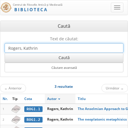
Centrul de Filosofie Antică şi Medievală
BIBLIOTECA
Caută
Text de căutat:
3 rezultate
←
Anterior
Următor
→
Nr.
Tip
Cota
Autor
Titlu
Rogers, Kathrin
The Anselmian Approach to G
ROG1.1
1
Carte
Rogers, Kathrin
The neoplatonic metaphisics
ROG1.2
2
Carte