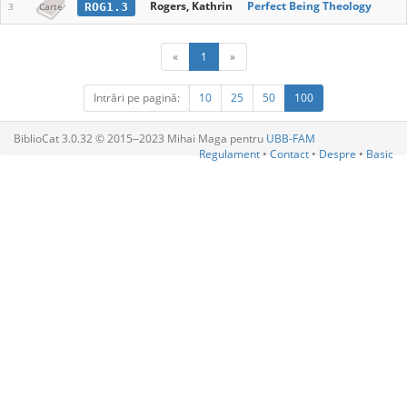
Rogers, Kathrin
Perfect Being Theology
ROG1.3
3
Carte
«
1
»
Intrări pe pagină:
10
25
50
100
BiblioCat 3.0.32 © 2015‒2023 Mihai Maga pentru
UBB-FAM
Regulament
•
Contact
•
Despre
•
Basic