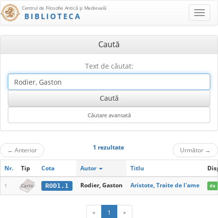
Centrul de Filosofie Antică şi Medievală
BIBLIOTECA
Caută
Text de căutat:
1 rezultate
←
Anterior
Următor
→
Nr.
Tip
Cota
Autor
Titlu
Dis
Rodier, Gaston
Aristote, Traite de l'ame
ROD1.1
1
Carte
da
«
1
»