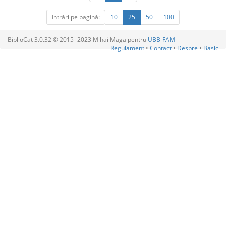
Intrări pe pagină:
10
25
50
100
BiblioCat 3.0.32 © 2015‒2023 Mihai Maga pentru
UBB-FAM
Regulament
•
Contact
•
Despre
•
Basic