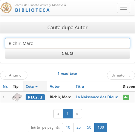
Centrul de Filosofie Antică şi Medievală
BIBLIOTECA
Caută după Autor
1 rezultate
←
Anterior
Următor
→
Nr.
Tip
Cota
Autor
Titlu
Dispon
Richir, Marc
La Naissance des Dieux
RIC2.1
1
Carte
da
«
1
»
Intrări pe pagină:
10
25
50
100