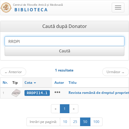
Centrul de Filosofie Antică şi Medievală
BIBLIOTECA
Caută după Donator
1 rezultate
←
Anterior
Următor
→
Nr.
Tip
Cota
Autor
Titlu
***
Revista română de dreptul proprietă
RRDPI14.1
1
Carte
«
1
»
Intrări pe pagină:
10
25
50
100