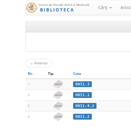
Centrul de Filosofie Antică şi Medievală
Cărţi
Artic
BIBLIOTECA
←
Anterior
Nr.
Tip
Cota
OVI1.3
1
Carte
OVI1.1
2
Carte
OVI1.4.2
3
Carte
OVI1.2
4
Carte