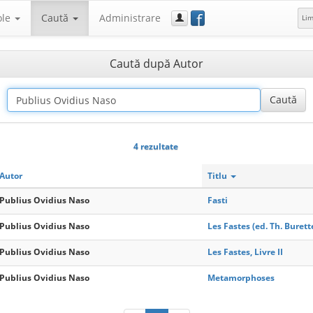
f
ole
Caută
Administrare
Li
Caută după Autor
4 rezultate
Autor
Titlu
Publius Ovidius Naso
Fasti
Publius Ovidius Naso
Les Fastes (ed. Th. Burett
Publius Ovidius Naso
Les Fastes, Livre II
Publius Ovidius Naso
Metamorphoses