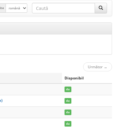
mba
Următor
→
Disponibil
da
e)
da
da
da