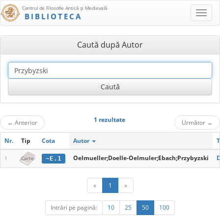
Centrul de Filosofie Antică şi Medievală
BIBLIOTECA
Caută după Autor
1 rezultate
←
Anterior
Următor
→
Nr.
Tip
Cota
Autor
T
Oelmueller;Doelle-Oelmuler;Ebach;Przybyzski
D
~E.1
1
Carte
«
1
»
Intrări pe pagină:
10
25
50
100