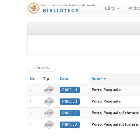
Centrul de Filosofie Antică şi Medievală
Cărţi
Artic
BIBLIOTECA
←
Anterior
Nr.
Tip
Cota
Autor
Porro, Pasquale
POR1.4
1
Carte
Porro, Pasquale
POR1.3
2
Carte
Porro, Pasquale; Schmutz,
POR1.1
3
Carte
Porro, Pasquale; Sturlese, 
POR1.2
4
Carte