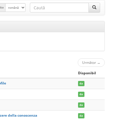
mba
Următor
→
Disponibil
file
da
da
da
acere della conoscenza
da