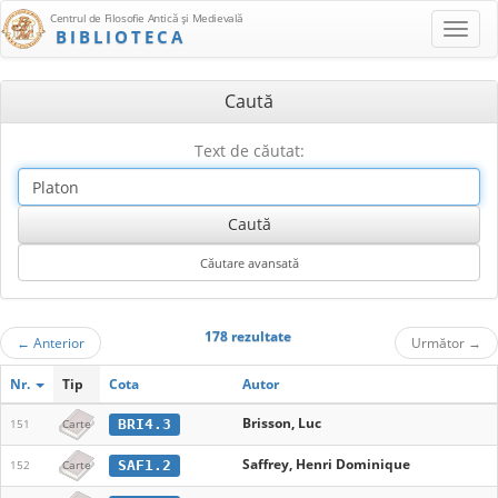
Centrul de Filosofie Antică şi Medievală
BIBLIOTECA
Caută
Text de căutat:
178 rezultate
←
Anterior
Următor
→
Nr.
Tip
Cota
Autor
Brisson, Luc
BRI4.3
151
Carte
Saffrey, Henri Dominique
SAF1.2
152
Carte