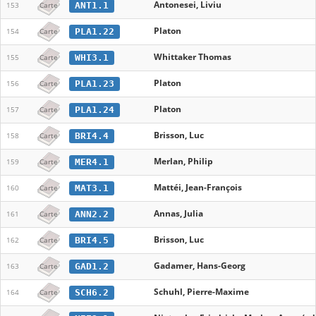
Antonesei, Liviu
ANT1.1
153
Carte
Platon
PLA1.22
154
Carte
Whittaker Thomas
WHI3.1
155
Carte
Platon
PLA1.23
156
Carte
Platon
PLA1.24
157
Carte
Brisson, Luc
BRI4.4
158
Carte
Merlan, Philip
MER4.1
159
Carte
Mattéi, Jean-François
MAT3.1
160
Carte
Annas, Julia
ANN2.2
161
Carte
Brisson, Luc
BRI4.5
162
Carte
Gadamer, Hans-Georg
GAD1.2
163
Carte
Schuhl, Pierre-Maxime
SCH6.2
164
Carte