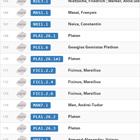
Nietzsche, Friedrich ; Merker, Anne (ed
NIE3.1
165
Carte
Masai, François
MAS1.1
166
Carte
Noica, Constantin
NOI1.1
167
Carte
Platon
PLA1.26.1
168
Carte
Georgios Gemistos Plethon
PLE1.6
169
Carte
Platon
PLA1.26.1#2
170
Carte
Ficinus, Marsilius
FIC1.2.2
171
Carte
Ficinus, Marsilius
FIC1.2.4
172
Carte
Ficinus, Marsilius
FIC1.2.6
173
Carte
Man, Andrei-Tudor
MAN7.1
174
Carte
Platon
PLA1.26.2
175
Carte
Platon
PLA1.26.3
176
Carte
Armand-Alexandru, Voinov
VOI2.1
177
Carte