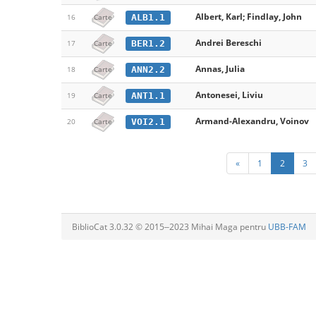
Albert, Karl; Findlay, John
ALB1.1
16
Carte
Andrei Bereschi
BER1.2
17
Carte
Annas, Julia
ANN2.2
18
Carte
Antonesei, Liviu
ANT1.1
19
Carte
Armand-Alexandru, Voinov
VOI2.1
20
Carte
«
1
2
3
BiblioCat 3.0.32 © 2015‒2023 Mihai Maga pentru
UBB-FAM