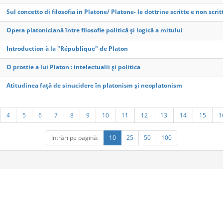
Sul concetto di filosofia in Platone/ Platone- le dottrine scritte e non scrit
Opera platoniciană între filosofie politică şi logică a mitului
Introduction à la "République" de Platon
O prostie a lui Platon : intelectualii şi politica
Atitudinea față de sinucidere în platonism și neoplatonism
4
5
6
7
8
9
10
11
12
13
14
15
1
Intrări pe pagină:
10
25
50
100