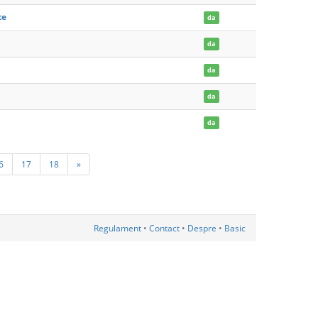
te
da
da
da
da
da
6
17
18
»
Regulament
•
Contact
•
Despre
•
Basic