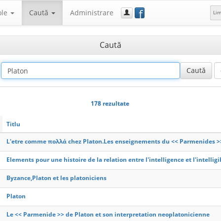
f
ole
Caută
Administrare
Li
Caută
178 rezultate
Titlu
L'etre comme πολλά chez Platon.Les enseignements du << Parmenides >>
Elements pour une histoire de la relation entre l'intelligence et l'intelli
Byzance,Platon et les platoniciens
Platon
Le << Parmenide >> de Platon et son interpretation neoplatonicienne