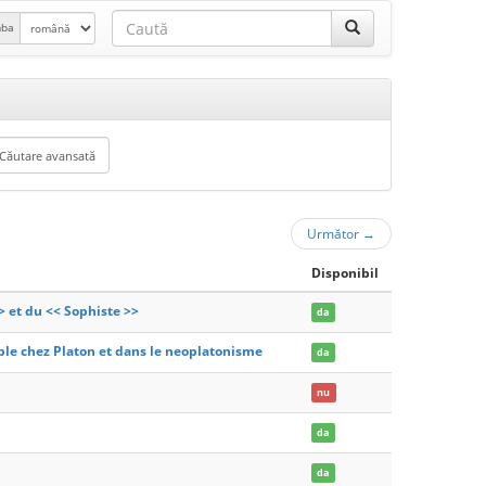
mba
Următor
→
Disponibil
 et du << Sophiste >>
da
gible chez Platon et dans le neoplatonisme
da
nu
da
da