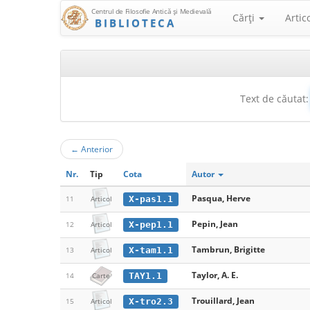
Centrul de Filosofie Antică şi Medievală
Cărţi
Artic
BIBLIOTECA
Text de căutat:
←
Anterior
Nr.
Tip
Cota
Autor
Pasqua, Herve
X-pas1.1
11
Articol
Pepin, Jean
X-pep1.1
12
Articol
Tambrun, Brigitte
X-tam1.1
13
Articol
Taylor, A. E.
TAY1.1
14
Carte
Trouillard, Jean
X-tro2.3
15
Articol