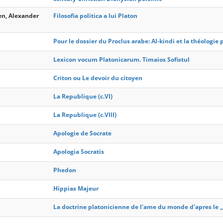
en, Alexander
Filosofia politica a lui Platon
Pour le dossier du Proclus arabe: Al-kindi et la théologie
Lexicon vocum Platonicarum. Timaios Sofistul
Criton ou Le devoir du citoyen
La Republique (c.VI)
La Republique (c.VIII)
Apologie de Socrate
Apologia Socratis
Phedon
Hippias Majeur
La doctrine platonicienne de l'ame du monde d'apres le ,