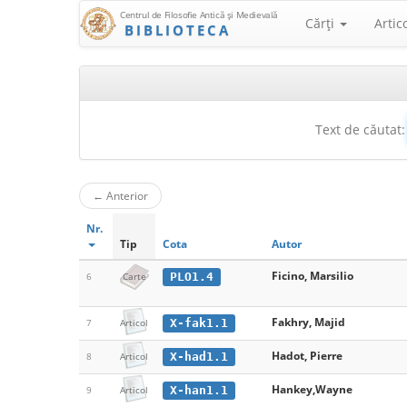
Centrul de Filosofie Antică şi Medievală
Cărţi
Artic
BIBLIOTECA
Text de căutat:
←
Anterior
Nr.
Tip
Cota
Autor
Ficino, Marsilio
PLO1.4
6
Carte
Fakhry, Majid
X-fak1.1
7
Articol
Hadot, Pierre
X-had1.1
8
Articol
Hankey,Wayne
X-han1.1
9
Articol