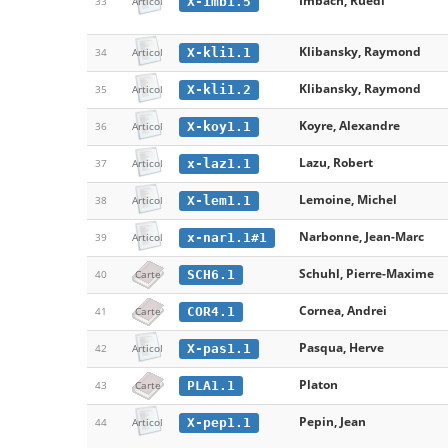
Imbach, Ruedi
X-imb1.5
33
Articol
Klibansky, Raymond
X-kli1.1
34
Articol
Klibansky, Raymond
X-kli1.2
35
Articol
Koyre, Alexandre
X-koy1.1
36
Articol
Lazu, Robert
x-laz1.1
37
Articol
Lemoine, Michel
X-lem1.1
38
Articol
Narbonne, Jean-Marc
x-nar1.1#1
39
Articol
Schuhl, Pierre-Maxime
SCH6.1
40
Carte
Cornea, Andrei
COR4.1
41
Carte
Pasqua, Herve
X-pas1.1
42
Articol
Platon
PLA1.1
43
Carte
Pepin, Jean
X-pep1.1
44
Articol