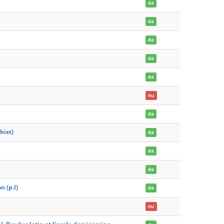
da
da
da
da
da
nu
da
hist)
da
da
da
n (p.I)
da
nu