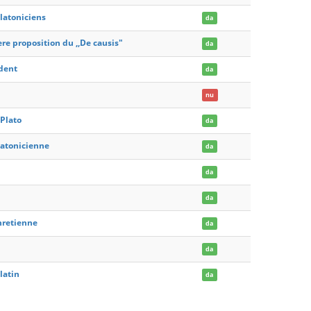
latoniciens
da
re proposition du ,,De causis"
da
dent
da
nu
 Plato
da
latonicienne
da
da
da
chretienne
da
da
latin
da