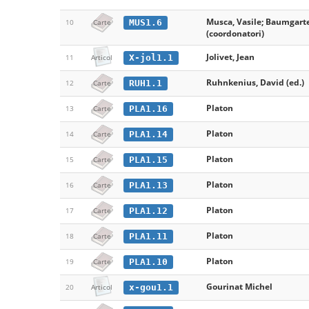
Musca, Vasile; Baumgart
MUS1.6
10
Carte
(coordonatori)
Jolivet, Jean
X-jol1.1
11
Articol
Ruhnkenius, David (ed.)
RUH1.1
12
Carte
Platon
PLA1.16
13
Carte
Platon
PLA1.14
14
Carte
Platon
PLA1.15
15
Carte
Platon
PLA1.13
16
Carte
Platon
PLA1.12
17
Carte
Platon
PLA1.11
18
Carte
Platon
PLA1.10
19
Carte
Gourinat Michel
x-gou1.1
20
Articol