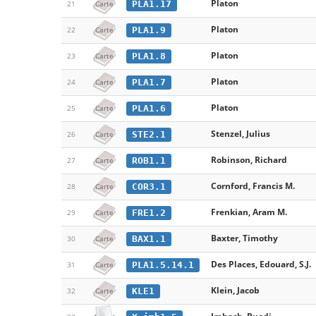
Platon
PLA1.17
21
Carte
Platon
PLA1.9
22
Carte
Platon
PLA1.8
23
Carte
Platon
PLA1.7
24
Carte
Platon
PLA1.6
25
Carte
Stenzel, Julius
STE2.1
26
Carte
Robinson, Richard
ROB1.1
27
Carte
Cornford, Francis M.
COR3.1
28
Carte
Frenkian, Aram M.
FRE1.2
29
Carte
Baxter, Timothy
BAX1.1
30
Carte
Des Places, Edouard, S.J.
PLA1.5.14.1
31
Carte
Klein, Jacob
KLE1
32
Carte