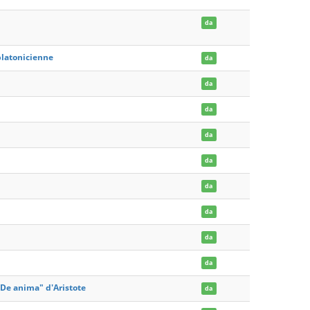
da
 platonicienne
da
da
da
da
da
da
da
da
da
,De anima" d'Aristote
da