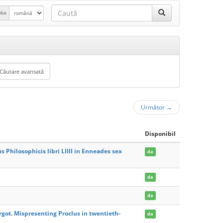
mba
Următor
→
Disponibil
us Philosophicis libri LIIII in Enneades sex
da
da
da
got. Mispresenting Proclus in twentieth-
da