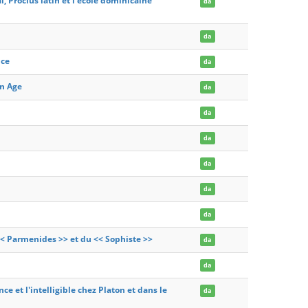
 Proclus latin et l'ecole dominicaine
da
da
nce
da
en Age
da
da
da
da
da
da
< Parmenides >> et du << Sophiste >>
da
da
ce et l'intelligible chez Platon et dans le
da