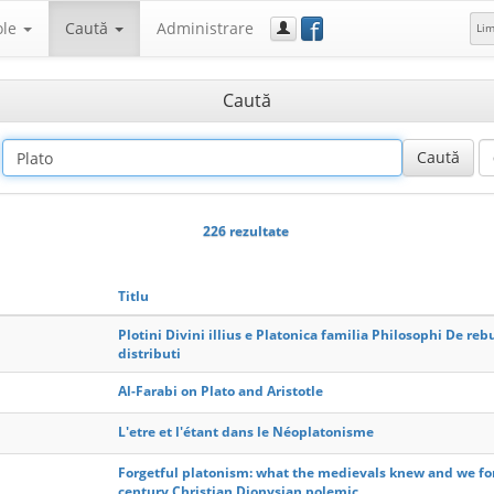
f
ole
Caută
Administrare
Li
Caută
226 rezultate
Titlu
Plotini Divini illius e Platonica familia Philosophi De reb
distributi
Al-Farabi on Plato and Aristotle
L'etre et l'étant dans le Néoplatonisme
Forgetful platonism: what the medievals knew and we for
century Christian Dionysian polemic