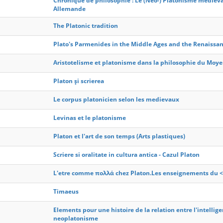
Chronique de philosophie : Le (Neo-) Platonisme medieval,
Allemande
The Platonic tradition
Plato's Parmenides in the Middle Ages and the Renaissa
Aristotelisme et platonisme dans la philosophie du Moy
Platon și scrierea
Le corpus platonicien selon les medievaux
Levinas et le platonisme
Platon et l'art de son temps (Arts plastiques)
Scriere si oralitate in cultura antica - Cazul Platon
L'etre comme πολλά chez Platon.Les enseignements du <
Timaeus
Elements pour une histoire de la relation entre l'intelligen
neoplatonisme