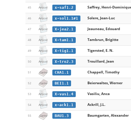
Saffrey, Henri-Dominiqu
x-saf1.2
45
Articol
Solere, Jean-Luc
x-sol1.1#1
46
Articol
Jeauneau, Edouard
X-jea2.1
47
Articol
Tambrun, Brigitte
X-tam1.1
48
Articol
Tigersted, E. N.
X-tig1.1
49
Articol
Trouillard, Jean
X-tro2.3
50
Articol
Chappell, Timothy
CHA1.1
51
Carte
Beierwaltes, Werner
BEI1.1
52
Carte
Vasiliu, Anca
X-vas1.4
53
Articol
Ackrill, J.L.
x-ack1.1
54
Articol
Baumgarten, Alexander
BAU1.3
55
Carte