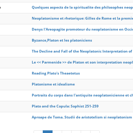
e
Quelques aspects de la spiritualite des philosophes neop
Neoplatonisme et rhetorique: Gilles de Rome et la premie
Denys l'Areopagite promoteur du neoplatonisme en Occi
Byzance,Platon et les platoniciens
The Decline and Fall of the Neoplatonic Interpretation of
Le << Parmenide >> de Platon et son interpretation neop
Reading Plato's Theaetetus
Platonisme et idealisme
Portraits du corps dans l'antiquite neoplatonicienne et 
Plato and the Copula: Sophist 251-259
Aproape de Toma. Studii de aristotelism si neoplatonism 