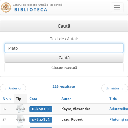
Centrul de Filosofie Antică şi Medievală
BIBLIOTECA
Caută
Text de căutat:
226 rezultate
←
Anterior
Următor
→
Nr.
Tip
Cota
Autor
Titlu
Koyre, Alexandre
Aristoteli
X-koy1.1
36
Articol
Lazu, Robert
Platon și s
x-laz1.1
37
Articol