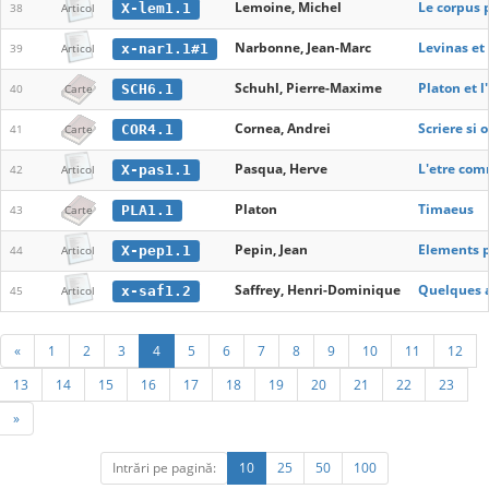
Lemoine, Michel
Le corpus 
X-lem1.1
38
Articol
Narbonne, Jean-Marc
Levinas et
x-nar1.1#1
39
Articol
Schuhl, Pierre-Maxime
Platon et l
SCH6.1
40
Carte
Cornea, Andrei
Scriere si 
COR4.1
41
Carte
Pasqua, Herve
L'etre com
X-pas1.1
42
Articol
Platon
Timaeus
PLA1.1
43
Carte
Pepin, Jean
Elements po
X-pep1.1
44
Articol
Saffrey, Henri-Dominique
Quelques a
x-saf1.2
45
Articol
«
1
2
3
4
5
6
7
8
9
10
11
12
13
14
15
16
17
18
19
20
21
22
23
»
Intrări pe pagină:
10
25
50
100