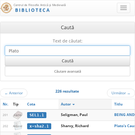
Centrul de Filosofie Antică şi Medievală
BIBLIOTECA
Caută
Text de căutat:
226 rezultate
←
Anterior
Următor
→
Nr.
Tip
Cota
Autor
Titlu
Seligman, Paul
BEING AND 
SEL1.1
201
Carte
Sharvy, Richard
Plato's Cau
x-sha2.1
202
Articol