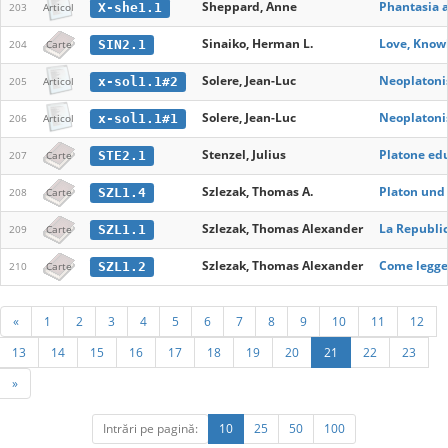
Sheppard, Anne
Phantasia a
X-she1.1
203
Articol
Sinaiko, Herman L.
Love, Knowl
SIN2.1
204
Carte
Solere, Jean-Luc
Neoplatonis
x-sol1.1#2
205
Articol
Solere, Jean-Luc
Neoplatonis
x-sol1.1#1
206
Articol
Stenzel, Julius
Platone ed
STE2.1
207
Carte
Szlezak, Thomas A.
Platon und 
SZL1.4
208
Carte
Szlezak, Thomas Alexander
La Republica
SZL1.1
209
Carte
Szlezak, Thomas Alexander
Come legge
SZL1.2
210
Carte
«
1
2
3
4
5
6
7
8
9
10
11
12
13
14
15
16
17
18
19
20
21
22
23
»
Intrări pe pagină:
10
25
50
100