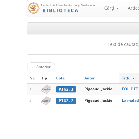
Centrul de Filosofie Antică şi Medievală
Cărţi
Artic
BIBLIOTECA
Text de căutat:
←
Anterior
Nr.
Tip
Cota
Autor
Titlu
Pigeaud, Jackie
FOLIE ET
PIG2.1
1
Carte
Pigeaud, Jackie
La maladi
PIG2.2
2
Carte