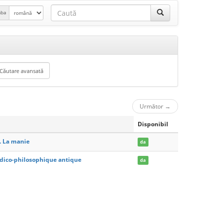
mba
Următor
→
Disponibil
 La manie
da
medico-philosophique antique
da