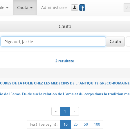
f
ole
Caută
Administrare
Li
Caută
2 rezultate
 CURES DE LA FOLIE CHEZ LES MEDECINS DE L`ANTIQUITE GRECO-ROMAINE.
e de l`ame. Etude sur la relation de l`ame et du corps dans la tradition 
«
1
»
Intrări pe pagină:
10
25
50
100