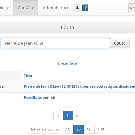
f
ole
Caută
Administrare
Li
Caută
2 rezultate
Titlu
ds.)
Pierre de Jean OLivi (1248-1298), pensee scolastique, dissidenc
Postilla super Iob
«
1
»
Intrări pe pagină:
10
25
50
100