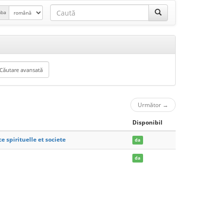
mba
Următor
→
Disponibil
e spirituelle et societe
da
da