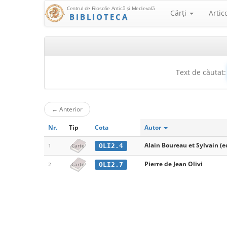
Centrul de Filosofie Antică şi Medievală
Cărţi
Artic
BIBLIOTECA
Text de căutat:
←
Anterior
Nr.
Tip
Cota
Autor
Alain Boureau et Sylvain (e
OLI2.4
1
Carte
Pierre de Jean Olivi
OLI2.7
2
Carte