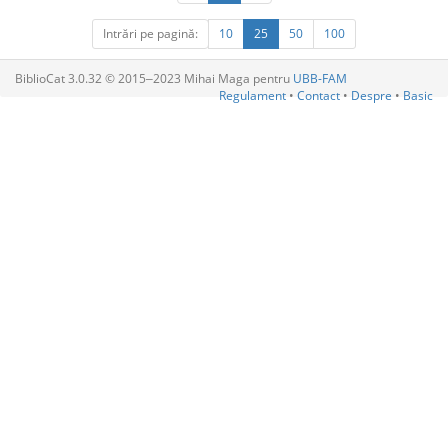
Intrări pe pagină:
10
25
50
100
BiblioCat 3.0.32 © 2015‒2023 Mihai Maga pentru
UBB-FAM
Regulament
•
Contact
•
Despre
•
Basic