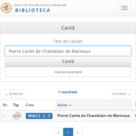
Centrul de Filosofie Antică şi Medievală
BIBLIOTECA
Caută
Text de căutat:
1 rezultate
←
Anterior
Următor
→
Nr.
Tip
Cota
Autor
Pierre Carlet de Chamblain de Marivaux
MAR12.1.3
1
Carte
«
1
»